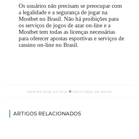
Os usuários não precisam se preocupar com
a legalidade e a segurança de jogar na
Mostbet no Brasil. Não há proibições para
os serviços de jogos de azar on-line e a
Mostbet tem todas as licenças necessárias
para oferecer apostas esportivas e serviços de
cassino on-line no Brasil.
IMPRIMA ESSA NOTÍCIA
ENVIE PARA UM AMIGO
ARTIGOS RELACIONADOS