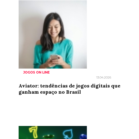
JOGOS ON LINE
13.04.2026
Aviator: tendências de jogos digitais que
ganham espaço no Brasil