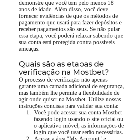
demonstre que você tem pelo menos 18
anos de idade. Além disso, você deve
fornecer evidências de que os métodos de
pagamento que usará para fazer depósitos e
receber pagamentos são seus. Se não pular
essa etapa, você poderá relaxar sabendo que
sua conta está protegida contra possíveis
ameaças.
Quais são as etapas de
verificação na Mostbet?
O processo de verificação não apenas
garante uma camada adicional de segurança,
mas também lhe permite a flexibilidade de
agir onde quiser na Mostbet. Utilize nossas
instruções concisas para validar sua conta:
1.
Você pode acessar sua conta Mostbet
fazendo login usando o site oficial ou
o aplicativo móvel; as informações de
login que você usar serão necessárias.
2.
Acesse a área "My Account" e