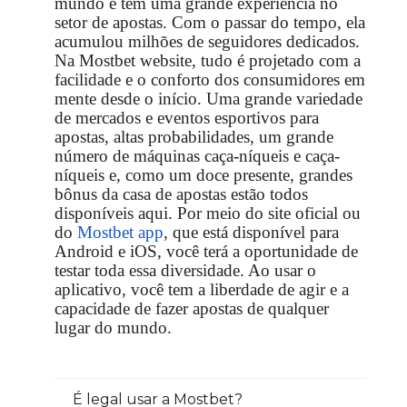
mundo e tem uma grande experiência no
setor de apostas. Com o passar do tempo, ela
acumulou milhões de seguidores dedicados.
Na Mostbet website, tudo é projetado com a
facilidade e o conforto dos consumidores em
mente desde o início. Uma grande variedade
de mercados e eventos esportivos para
apostas, altas probabilidades, um grande
número de máquinas caça-níqueis e caça-
níqueis e, como um doce presente, grandes
bônus da casa de apostas estão todos
disponíveis aqui. Por meio do site oficial ou
do
Mostbet app
, que está disponível para
Android e iOS, você terá a oportunidade de
testar toda essa diversidade. Ao usar o
aplicativo, você tem a liberdade de agir e a
capacidade de fazer apostas de qualquer
lugar do mundo.
É legal usar a Mostbet?