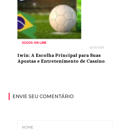
JOGOS ON LINE
02.10.2025
1win: A Escolha Principal para Suas
Apostas e Entretenimento de Cassino
ENVIE SEU COMENTÁRIO