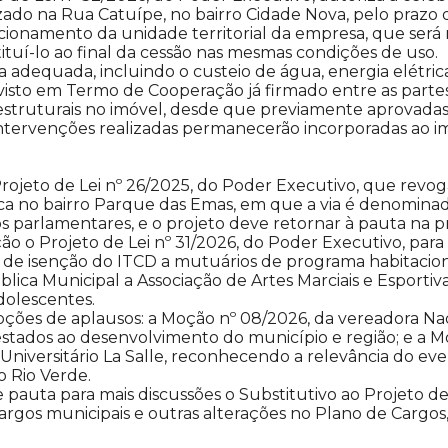
do na Rua Catuípe, no bairro Cidade Nova, pelo prazo de
cionamento da unidade territorial da empresa, que ser
tituí-lo ao final da cessão nas mesmas condições de uso.
 adequada, incluindo o custeio de água, energia elétrica
evisto em Termo de Cooperação já firmado entre as partes
 estruturais no imóvel, desde que previamente aprovadas
intervenções realizadas permanecerão incorporadas ao im
ojeto de Lei nº 26/2025, do Poder Executivo, que revoga d
 no bairro Parque das Emas, em que a via é denominada
s parlamentares, e o projeto deve retornar à pauta na p
o o Projeto de Lei nº 31/2026, do Poder Executivo, para
o de isenção do ITCD a mutuários de programa habitaciona
lica Municipal a Associação de Artes Marciais e Esportiva
dolescentes.
es de aplausos: a Moção nº 08/2026, da vereadora Nad
stados ao desenvolvimento do município e região; e a M
 Universitário La Salle, reconhecendo a relevância do e
 Rio Verde.
e pauta para mais discussões o Substitutivo ao Projeto 
argos municipais e outras alterações no Plano de Cargos, 