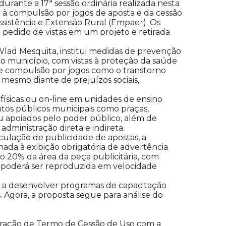
urante a 17ª sessão ordinária realizada nesta
 à compulsão por jogos de aposta e da cessão
sistência e Extensão Rural (Empaer). Os
pedido de vistas em um projeto e retirada
 Wlad Mesquita, institui medidas de prevenção
 município, com vistas à proteção da saúde
ne compulsão por jogos como o transtorno
 mesmo diante de prejuízos sociais,
 físicas ou on-line em unidades de ensino
tos públicos municipais como praças,
u apoiados pelo poder público, além de
administração direta e indireta.
iculação de publicidade de apostas, a
onada à exibição obrigatória de advertência
mo 20% da área da peça publicitária, com
o poderá ser reproduzida em velocidade
 a desenvolver programas de capacitação
s. Agora, a proposta segue para análise do
ebração de Termo de Cessão de Uso com a