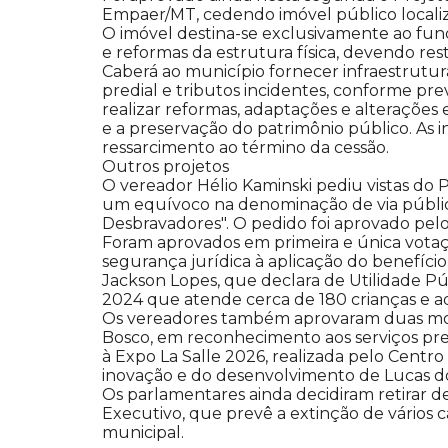
Empaer/MT, cedendo imóvel público localiza
O imóvel destina-se exclusivamente ao fun
e reformas da estrutura física, devendo res
Caberá ao município fornecer infraestrutura
predial e tributos incidentes, conforme pr
realizar reformas, adaptações e alterações
e a preservação do patrimônio público. As 
ressarcimento ao término da cessão.
Outros projetos
O vereador Hélio Kaminski pediu vistas do Pr
um equívoco na denominação de via pública
Desbravadores". O pedido foi aprovado pelo
Foram aprovados em primeira e única votaçã
segurança jurídica à aplicação do benefíci
Jackson Lopes, que declara de Utilidade Púb
2024 que atende cerca de 180 crianças e a
Os vereadores também aprovaram duas moçõ
Bosco, em reconhecimento aos serviços pre
à Expo La Salle 2026, realizada pelo Centro
inovação e do desenvolvimento de Lucas do
Os parlamentares ainda decidiram retirar d
Executivo, que prevê a extinção de vários c
municipal.