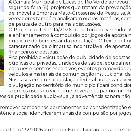
A Câmara Municipal de Lucas do Rio Verde aprovou, d
segunda-feira (8), projetos que tratam da prevenção
de imóvel à Empresa Mato-Grossense de Pesquisa, As
vereadores também analisaram outras matérias, com 
de pauta de outro para mais discussões.
O Projeto de Lei nº 14/2026, de autoria do vereador
e enfrentamento à compulsão por jogos de aposta no
pública e do bem-estar da população. O texto defi
caracterizado pelo impulso incontrolável de apostar,
financeiros e pessoais.
Fica proibida a veiculação de publicidade de apostas
públicas ou privadas, unidades de saúde, equipamen
parques e centros esportivos, eventos promovidos o
veículos e materiais de comunicação institucional da 
Nos casos em que a legislação federal autorizar a ve
divulgação no território do município ficará condici
sobre os riscos do vício, que deverá ocupar no míni
sos de publicidade audiovisual, a advertência sonora nã
promover campanhas permanentes de conscientização e
stência social identificarem sinais de compulsão por jogo
o de Lei nº 32/2026, do Poder Executivo, autoriza a cel