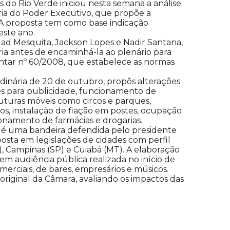
do Rio Verde iniciou nesta semana a análise
ia do Poder Executivo, que propõe a
A proposta tem como base indicação
este ano.
ad Mesquita, Jackson Lopes e Nadir Santana,
ria antes de encaminhá-la ao plenário para
ntar nº 60/2008, que estabelece as normas
ordinária de 20 de outubro, propôs alterações
tes para publicidade, funcionamento de
ruturas móveis como circos e parques,
os, instalação de fiação em postes, ocupação
onamento de farmácias e drogarias.
 é uma bandeira defendida pelo presidente
posta em legislações de cidades com perfil
, Campinas (SP) e Cuiabá (MT). A elaboração
m audiência pública realizada no início de
erciais, de bares, empresários e músicos.
original da Câmara, avaliando os impactos das