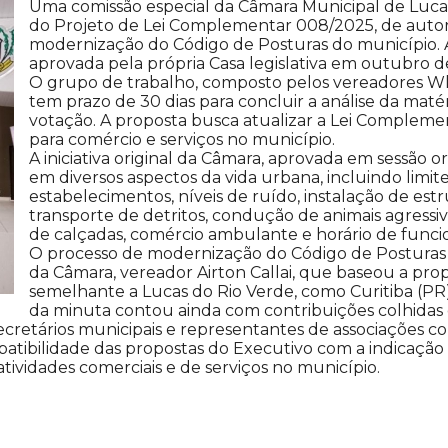
Uma comissão especial da Câmara Municipal de Lucas 
do Projeto de Lei Complementar 008/2025, de autor
modernização do Código de Posturas do município. 
aprovada pela própria Casa legislativa em outubro d
O grupo de trabalho, composto pelos vereadores Wl
tem prazo de 30 dias para concluir a análise da maté
votação. A proposta busca atualizar a Lei Compleme
para comércio e serviços no município.
A iniciativa original da Câmara, aprovada em sessão 
em diversos aspectos da vida urbana, incluindo limi
estabelecimentos, níveis de ruído, instalação de est
transporte de detritos, condução de animais agressiv
de calçadas, comércio ambulante e horário de funci
O processo de modernização do Código de Posturas
da Câmara, vereador Airton Callai, que baseou a pro
semelhante a Lucas do Rio Verde, como Curitiba (PR)
da minuta contou ainda com contribuições colhidas e
cretários municipais e representantes de associações com
atibilidade das propostas do Executivo com a indicação 
ividades comerciais e de serviços no município.