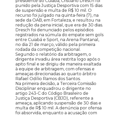
presidente do Cuiabá, Cristiano Dresch foi
punido pela Justiça Desportiva com 15 dias
de suspensão e multa de R$ 10 mil. O
recurso foi julgado na quinta-feira (7), na
sede da OAB, em Fortaleza, e resultou na
redução da pena inicial, que era de 30 dias.
Dresch foi denunciado pelos episódios
registrados na súmula do empate sem gols
entre Cuiabá e Sport, na Arena Pantanal,
no dia 21 de março, válido pela primeira
rodada da competição nacional.
Segundo o relatório da arbitragem, o
dirigente invadiu área restrita logo após o
apito final e se dirigiu de maneira exaltada
à equipe de arbitragem, com ofensas e
ameaças direcionadas ao quarto árbitro
Rafael Odílio Ramos dos Santos.
Na primeira decisão, a Terceira Comissão
Disciplinar enquadrou o dirigente no
artigo 243-C do Código Brasileiro de
Justiça Desportiva (CBJD), referente a
ameaça, aplicando suspensão de 30 dias e
multa de R$ 10 mil. A denúncia por ofensa
foi absorvida, enquanto a acusação com