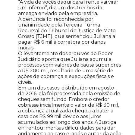
“A vida de vocês daqui para frente vai virar
um inferno”, diz um dos trechos da
ameaça enviado pela empresária.
A denúncia foi reconhecida por
unanimidade pela Terceira Turma
Recursal do Tribunal de Justiça de Mato
Grosso (TJMT), que sentenciou Juliana a
pagar R$ 6 mil à corretora por danos
morais.
O levantamento dos arquivos do Poder
Judiciário aponta que Juliana acumula
processos com valores de causa superiores
a R$ 200 mil, resultado de uma série de
ações de cobrança e execuções fiscais e
cíveis.
Em um dos casos, distribuído em agosto
de 2016, ela foi processada pela emissão de
cheques sem fundo. Embora o credor
cobrasse inicialmente o valor de R$ 30 mil,
a cobrança atualizada chegou a bater a
casa dos R$ 99 mil devido aos juros
acumulados ao longo dos anos. A Justiça
enfrentou imensas dificuldades para dar
andamento ao caso e, após o autor da ação