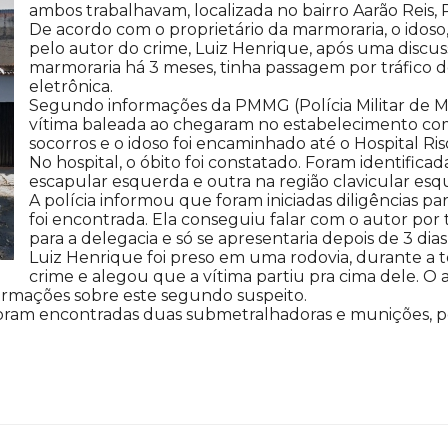
ambos trabalhavam, localizada no bairro Aarão Reis,
De acordo com o proprietário da marmoraria, o idos
pelo autor do crime, Luiz Henrique, após uma discuss
marmoraria há 3 meses, tinha passagem por tráfico de
eletrônica.
Segundo informações da PMMG (Polícia Militar de Mi
vítima baleada ao chegaram no estabelecimento come
socorros e o idoso foi encaminhado até o Hospital Ris
No hospital, o óbito foi constatado. Foram identific
escapular esquerda e outra na região clavicular esq
A polícia informou que foram iniciadas diligências pa
foi encontrada. Ela conseguiu falar com o autor por 
para a delegacia e só se apresentaria depois de 3 dias
Luiz Henrique foi preso em uma rodovia, durante a t
crime e alegou que a vítima partiu pra cima dele. O 
formações sobre este segundo suspeito.
, foram encontradas duas submetralhadoras e munições, p