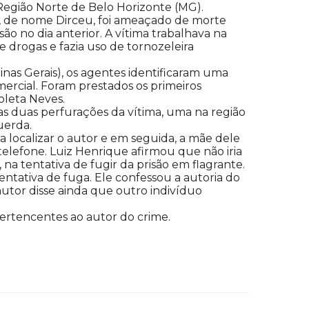
 Região Norte de Belo Horizonte (MG).
o, de nome Dirceu, foi ameaçado de morte
ão no dia anterior. A vítima trabalhava na
 drogas e fazia uso de tornozeleira
nas Gerais), os agentes identificaram uma
rcial. Foram prestados os primeiros
oleta Neves.
adas duas perfurações da vítima, uma na região
uerda.
ra localizar o autor e em seguida, a mãe dele
telefone. Luiz Henrique afirmou que não iria
, na tentativa de fugir da prisão em flagrante.
entativa de fuga. Ele confessou a autoria do
autor disse ainda que outro indivíduo
ertencentes ao autor do crime.