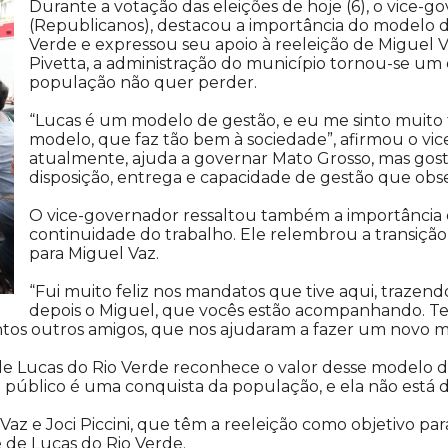
Durante a votação das eleições de hoje (6), o vice-
(Republicanos), destacou a importância do modelo
Verde e expressou seu apoio à reeleição de Miguel Va
Pivetta, a administração do município tornou-se um 
população não quer perder.
“Lucas é um modelo de gestão, e eu me sinto muito f
modelo, que faz tão bem à sociedade”, afirmou o vic
atualmente, ajuda a governar Mato Grosso, mas gost
disposição, entrega e capacidade de gestão que obs
O vice-governador ressaltou também a importância d
continuidade do trabalho. Ele relembrou a transição
para Miguel Vaz.
“Fui muito feliz nos mandatos que tive aqui, trazen
depois o Miguel, que vocês estão acompanhando. T
os outros amigos, que nos ajudaram a fazer um novo mo
 de Lucas do Rio Verde reconhece o valor desse modelo 
 público é uma conquista da população, e ela não está dis
Vaz e Joci Piccini, que têm a reeleição como objetivo pa
 de Lucas do Rio Verde.