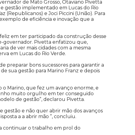
governador de Mato Grosso, Otaviano Pivetta
 de gestão implementado em Lucas do Rio
z (Republicanos) e Joci Piccini (União). Para
exemplo de eficiência e inovação que a
eliz em ter participado da construção desse
e-governador. Pivetta enfatizou que,
aria de ver mais cidades com a mesma
erva em Lucas do Rio Verde.
e preparar bons sucessores para garantir a
 de sua gestão para Marino Franz e depois
do o Marino, que fez um avanço enorme, e
enho muito orgulho em ter conseguido
delo de gestão”, declarou Pivetta.
de gestão e não quer abrir mão dos avanços
posta a a abrir mão ”, concluiu.
ra continuar o trabalho em prol do