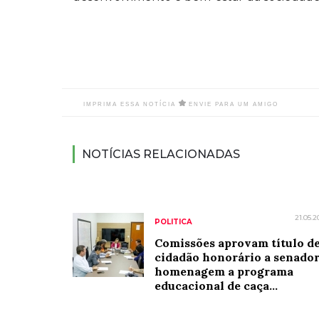
IMPRIMA ESSA NOTÍCIA
ENVIE PARA UM AMIGO
NOTÍCIAS RELACIONADAS
21.05.2
POLITICA
Comissões aprovam título d
cidadão honorário a senador
homenagem a programa
educacional de caça...