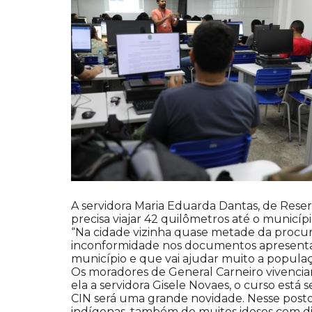
A servidora Maria Eduarda Dantas, de Reserv
precisa viajar 42 quilômetros até o municípi
“Na cidade vizinha quase metade da procur
inconformidade nos documentos apresentados
município e que vai ajudar muito a popula
Os moradores de General Carneiro vivenciam
ela a servidora Gisele Novaes, o curso está
CIN será uma grande novidade. Nesse posto
indígenas, também de muitos idosos com difi