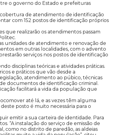
tre o governo do Estado e prefeituras
a cobertura de atendimento de identificação
ntar com 152 postos de identificação próprios
res que realizarão os atendimentos passam
olitec.
ovas unidades de atendimento e renovação de
entos em outras localidades, com o advento
prestarão serviços nos postos de identificação
 disciplinas teóricas e atividades práticas.
icos e práticos que vão desde a
 Legislação, atendimento ao púbico, técnicas
o de documentos de identificação criminal.
icação facilitará a vida da população que
locomover até lá, e as vezes têm alguma
deste posto é muito necessária para o
r emitir a sua carteira de identidade. Para
os. “A instalação do serviço de emissão de
 como no distrito de paredão, as aldeias
ilitar muito a vida da população”, citou.