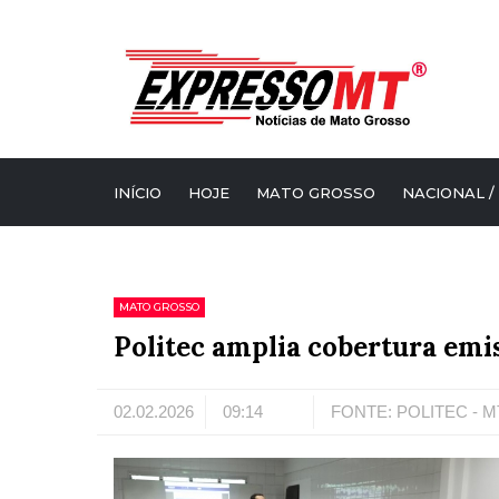
INÍCIO
HOJE
MATO GROSSO
NACIONAL /
MATO GROSSO
Politec amplia cobertura emi
02.02.2026
09:14
FONTE: POLITEC - M