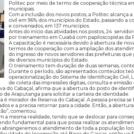
Politec por meio de termo de cooperação técnica en
municipais.
Com a inclusão dos novos postos, a Politec alcança 
civil em 96% dos municípios do Estado, passando a co
e conveniados, em 137 municípios.
Antes do início das atividades nos postos, 24
servido
por treinamento em Cuiabá com papiloscopistas da P
A capacitação é necessária devido à abertura de n
termos de cooperação com a ampliação dos atendim
do ingresso de novos servidores das prefeituras que 
de diversos municípios do Estado.
O treinamento tem duração de duas semanas, contendo
Durante o período, são apresentados conteúdos teór
operacionalização do Sistema de Identificação Civil,
de coleta das impressões digitais, consulta e emissã
a do Cabaçal, afirma que a abertura do posto de identif
o de Araputanga para solicitar a carteira de identidade.
a é morador de Reserva do Cabaçal. A pessoa precisa se 
 e a precisa retornar para a cidade. Então, a abertura 
ção”, comentou.
 a mesma realidade, tendo que se deslocar para consegui
 sendo fundamental para que possa realizar os atendiment
 abrangeremos o atendimento de toda a população local,
culdade de locomoção até Barra do Garças, então vai fac