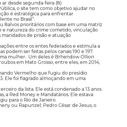
o ar desde segunda-feira (8).
ública, o site tem como objetivo ajudar no
ão é estratégica para enfrentar
ente no Brasil”.
u 8alvos prioritários com base em uma matriz
de e natureza do crime cometido, vinculação
os mandados de prisão e atuação
ações entre os entes federados e estimula a
 podem ser feitas pelos canais 190 e 197.
uma mulher.
Um deles é Brhendow Ollion
os roubos em Mato Grosso, entre eles, em 2014,
Comando Vermelho que fugiu do presídio
. Ele foi flagrado almoçando em uma
ceiro da lista. Ele está condenado a 13 anos
las, a Red Money e Mandatários. Ele estava
iu para o Rio de Janeiro.
 Jheny ou Rapunzel; Pedro César de Jesus, o