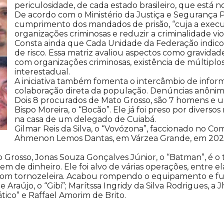
periculosidade, de cada estado brasileiro, que está n
De acordo com o Ministério da Justiça e Segurança P
cumprimento dos mandados de prisão, “cuja a execuç
organizações criminosas e reduzir a criminalidade viol
Consta ainda que Cada Unidade da Federação indico
de risco. Essa matriz avaliou aspectos como gravida
com organizações criminosas, existência de múltipl
interestadual.
A iniciativa também fomenta o intercâmbio de inform
colaboração direta da população. Denúncias anônimas
Dois 8 procurados de Mato Grosso, são 7 homens e 
Bispo Moreira, o “Bocão”. Ele já foi preso por divers
na casa de um delegado de Cuiabá.
Gilmar Reis da Silva, o “Vovózona”, faccionado no 
Ahmenon Lemos Dantas, em Várzea Grande, em 2023
sso, Jonas Souza Gonçalves Júnior, o “Batman”, é o ter
em de dinheiro. Ele foi alvo de várias operações, entre e
 com tornozeleira. Acabou rompendo o equipamento e fug
raújo, o “Gibi”; Marítssa Ingridy da Silva Rodrigues, a
ático” e Raffael Amorim de Brito.