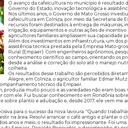
O avanço da cafeicultura no município é resultado
Governo do Estado, inovação tecnológica e assistênci
Nos últimos anos, o Governo de Mato Grosso investiu
cafeicultura em Colniza, por meio da Secretaria de Es
recursos foram destinados à entrega de máquinas, im
irrigação, equipamentos e outras ações de incentiv
agricultores familiares ampliassem sua capacidade p
Além dos investimentos em infraestrutura, um dos pri
assistência técnica prestada pela Empresa Mato-gros
Rural (Empaer). Com engenheiros agrônomos, pesquisa
conhecimento científico ao campo, orientando os pr
desde a análise e correção do solo até o manejo nutri
colheita.
Os resultados desse trabalho são percebidos diretame
Alegre, em Colniza, o agricultor familiar Edmar M
 acompanhamento técnico da Empaer.
, produzia muito pouco e as variedades não eram boas.
har com ele. Fui buscar conhecimento em Rondônia sobre a
le sobre plantio e adubação e, desde 2017, ele vem me 
ecisiva para o sucesso da nova lavoura. "Quando trabal
stir na área. Resolvi arrancar o café antigo e plantar o 
 dois anos e meio, o resultado foi impressionante. Foi um
ta da Empaer, Ronaldo Benevides, o desempenho da prop