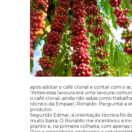
após adotar o café clonal e contar com o
"Antes essa lavoura era uma lavoura comum
o café clonal, ainda não sabia como trabal
técnico da Empaer, Ronaldo. Perguntei a e
produtor.
Segundo Edmar, a orientação técnica foi d
muito baixa. O Ronaldo me incentivou a inve
plantio e, na primeira colheita, com apenas
Para o engenheiro agrônomo e extensionis