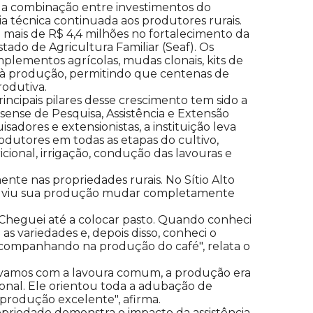
 da combinação entre investimentos do
a técnica continuada aos produtores rurais.
 mais de R$ 4,4 milhões no fortalecimento da
tado de Agricultura Familiar (Seaf). Os
plementos agrícolas, mudas clonais, kits de
o à produção, permitindo que centenas de
rodutiva.
ncipais pilares desse crescimento tem sido a
sense de Pesquisa, Assistência e Extensão
dores e extensionistas, a instituição leva
odutores em todas as etapas do cultivo,
cional, irrigação, condução das lavouras e
nte nas propriedades rurais. No Sítio Alto
utz viu sua produção mudar completamente
 Cheguei até a colocar pasto. Quando conheci
s variedades e, depois disso, conheci o
acompanhando na produção do café", relata o
hávamos com a lavoura comum, a produção era
clonal. Ele orientou toda a adubação de
a produção excelente", afirma.
riedade demonstra o impacto da assistência