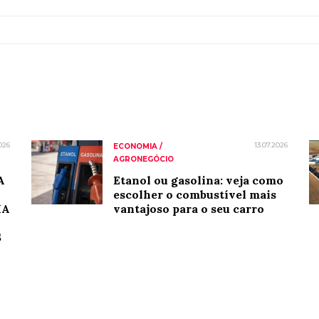
026
13.07.2026
ECONOMIA /
AGRONEGÓCIO
A
Etanol ou gasolina: veja como
escolher o combustível mais
IA
vantajoso para o seu carro
S