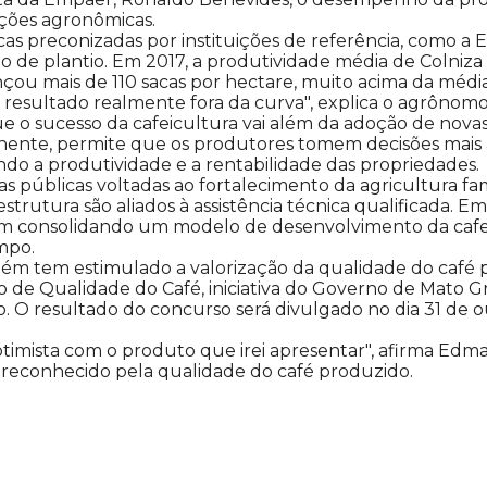
ções agronômicas.
s preconizadas por instituições de referência, como a E
o de plantio. Em 2017, a produtividade média de Colniza
nçou mais de 110 sacas por hectare, muito acima da méd
resultado realmente fora da curva", explica o agrônomo
o sucesso da cafeicultura vai além da adoção de novas 
te, permite que os produtores tomem decisões mais asse
ando a produtividade e a rentabilidade das propriedades.
as públicas voltadas ao fortalecimento da agricultura f
trutura são aliados à assistência técnica qualificada. E
vem consolidando um modelo de desenvolvimento da cafe
mpo.
bém tem estimulado a valorização da qualidade do café
 de Qualidade do Café, iniciativa do Governo de Mato Gr
 O resultado do concurso será divulgado no dia 31 de 
 otimista com o produto que irei apresentar", afirma Edm
reconhecido pela qualidade do café produzido.