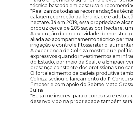
técnica baseada em pesquisa e recomenda
"Realizamos todas as recomendações técnica
calagem, correção da fertilidade e adubaçã
hectare. Já em 2019, essa propriedade alca
produz cerca de 205 sacas por hectare, um 
A evolução da produtividade demonstra que 
aliada ao acompanhamento técnico permanen
irrigação e controle fitossanitário, aument
A experiência de Colniza mostra que polític
expressivos quando investimentos em infraes
do Estado, por meio da Seaf, e a Empaer 
presença constante dos profissionais no ca
O fortalecimento da cadeia produtiva tam
Colniza sediou o lançamento do 1º Concurso
Empaer e com apoio do Sebrae Mato Grosso.
Juína.
"Eu já me inscrevi para o concurso e estou
desenvolvido na propriedade também será 